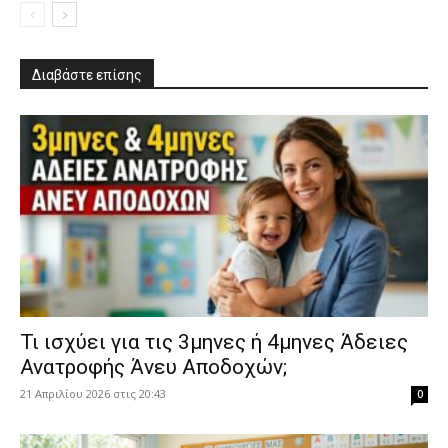
Διαβάστε επίσης
​Τι ισχύει για τις 3μηνες ή 4μηνες Άδειες
Ανατροφής Άνευ Αποδοχών;
21 Απριλίου 2026 στις 20:43
0