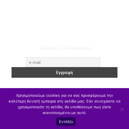
Subscribe to our newsletter!
Χρησιμοποιούμε cookies για να σας προσφέρουμε την
καλύτερη δυνατή εμπειρία στη σελίδα μας. Εάν συνεχίσετε να
χρησιμοποιείτε τη σελίδα, θα υποθέσουμε πως είστε
ΥΠΑΙΘΑ
Υπηρεσιακά
Α/θμια
Β/θμια
Γ/θμια
ικανοποιημένοι με αυτό.
Θέσεις Εργασίας
Αθλητισμός
Εντάξει
© eduXanthi2022