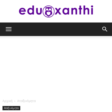
eduxanthi
Αρχική
Αταξινόμητα
Αταξινόμητα