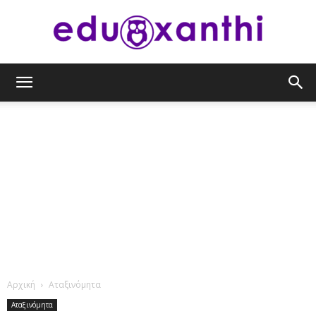
eduxanthi
Αρχική
Αταξινόμητα
Αταξινόμητα