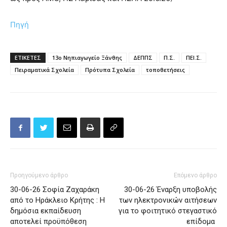
Πηγή
ΕΤΙΚΕΤΕΣ
13ο Νηπιαγωγείο Ξάνθης
ΔΕΠΠΣ
Π.Σ.
ΠΕΙ.Σ.
Πειραματικά Σχολεία
Πρότυπα Σχολεία
τοποθετήσεις
Προηγούμενο άρθρο
Επόμενο άρθρο
30-06-26 Σοφία Ζαχαράκη
30-06-26 Έναρξη υποβολής
από το Ηράκλειο Κρήτης : Η
των ηλεκτρονικών αιτήσεων
δημόσια εκπαίδευση
για το φοιτητικό στεγαστικό
αποτελεί προϋπόθεση
επίδομα