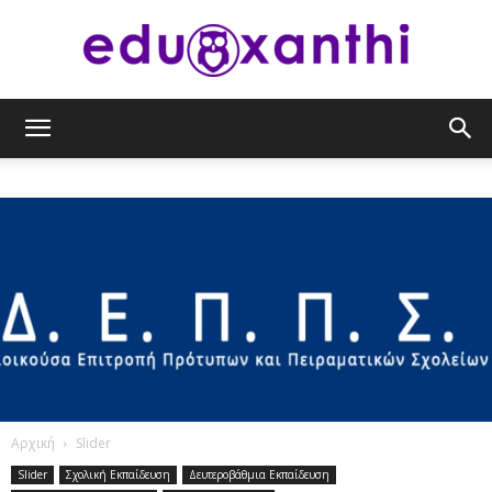
eduxanthi
Αρχική
Slider
Slider
Σχολική Εκπαίδευση
Δευτεροβάθμια Εκπαίδευση