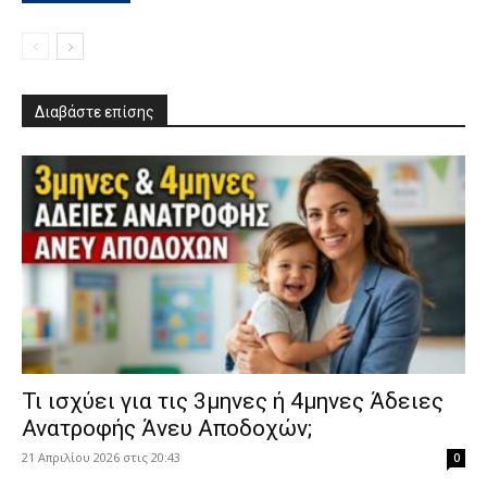
Διαβάστε επίσης
​Τι ισχύει για τις 3μηνες ή 4μηνες Άδειες
Ανατροφής Άνευ Αποδοχών;
21 Απριλίου 2026 στις 20:43
0