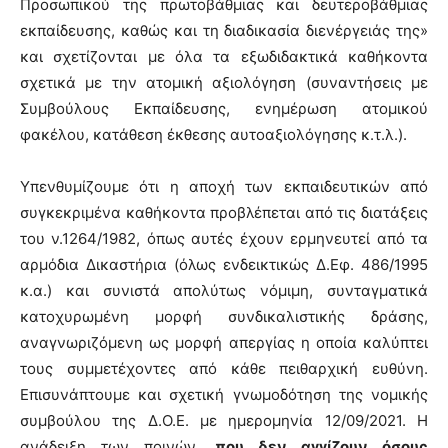
Προσωπικού της πρωτοβάθμιας και δευτεροβάθμιας
εκπαίδευσης, καθώς και τη διαδικασία διενέργειάς της»
και σχετίζονται με όλα τα εξωδιδακτικά καθήκοντα
σχετικά με την ατομική αξιολόγηση (συναντήσεις με
Συμβούλους Εκπαίδευσης, ενημέρωση ατομικού
φακέλου, κατάθεση έκθεσης αυτοαξιολόγησης κ.τ.λ.).
Υπενθυμίζουμε ότι η αποχή των εκπαιδευτικών από
συγκεκριμένα καθήκοντα προβλέπεται από τις διατάξεις
του ν.1264/1982, όπως αυτές έχουν ερμηνευτεί από τα
αρμόδια Δικαστήρια (όλως ενδεικτικώς Δ.Εφ. 486/1995
κ.α.) και συνιστά απολύτως νόμιμη, συνταγματικά
κατοχυρωμένη μορφή συνδικαλιστικής δράσης,
αναγνωριζόμενη ως μορφή απεργίας η οποία καλύπτει
τους συμμετέχοντες από κάθε πειθαρχική ευθύνη.
Επισυνάπτουμε και σχετική γνωμοδότηση της νομικής
συμβούλου της Δ.Ο.Ε. με ημερομηνία 12/09/2021. Η
ανάδειξη των ποινών,
που δεν αγγίζουν όσους