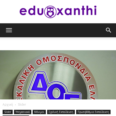
eduxanthi
Αρχική
Slider
Slider
Υπηρεσιακά
Μόνιμοι
Σχολική Εκπαίδευση
Πρωτοβάθμια Εκπαίδευση