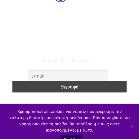
Subscribe to our newsletter!
Χρησιμοποιούμε cookies για να σας προσφέρουμε την
καλύτερη δυνατή εμπειρία στη σελίδα μας. Εάν συνεχίσετε να
χρησιμοποιείτε τη σελίδα, θα υποθέσουμε πως είστε
ΥΠΑΙΘΑ
Υπηρεσιακά
Α/θμια
Β/θμια
Γ/θμια
ικανοποιημένοι με αυτό.
Θέσεις Εργασίας
Αθλητισμός