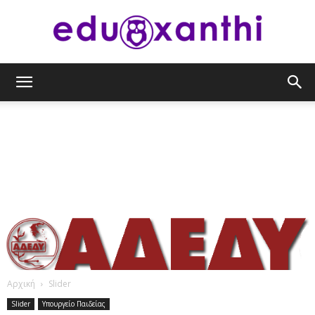
eduxanthi
Αρχική
Slider
Slider
Υπουργείο Παιδείας