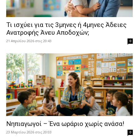
​Τι ισχύει για τις 3μηνες ή 4μηνες Άδειες
Ανατροφής Άνευ Αποδοχών;
21 Απριλίου 2026 στις 20:43
0
Νηπιαγωγοί – Ένα ωράριο χωρίς ανάσα!
23 Μαρτίου 2026 στις 20:03
0