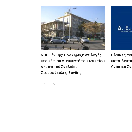
ΔΠΕ Ξάνθης: Προκήρυξη επιλογής
Πίνακες τ
υποψήφιου Διευθυντή του 4/θεσίου
εκπαιδευτι
Δημοτικού Σχολείου
Ωνάσεια Σχ
Σταυρούπολης Ξάνθης