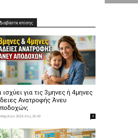
Διαβάστε επίσης
Τι ισχύει για τις 3μηνες ή 4μηνες
δειες Ανατροφής Άνευ
ποδοχών;
 Απριλίου 2026 στις 20:43
0