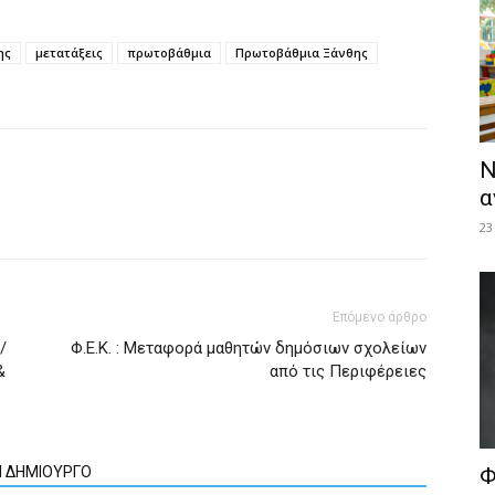
ης
μετατάξεις
πρωτοβάθμια
Πρωτοβάθμια Ξάνθης
Ν
α
23
Επόμενο άρθρο
/
Φ.Ε.Κ. : Μεταφορά μαθητών δημόσιων σχολείων
&
από τις Περιφέρειες
Ν ΔΗΜΙΟΥΡΓΟ
Φ