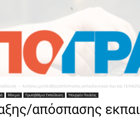
παίδευση
Αιτήσεις μετάταξης/απόσπασης εκπαιδευτικών έως και 15/04/20
κά
Μόνιμοι
Πρωτοβάθμια Εκπαίδευση
Υπουργείο Παιδείας
ταξης/απόσπασης εκπα