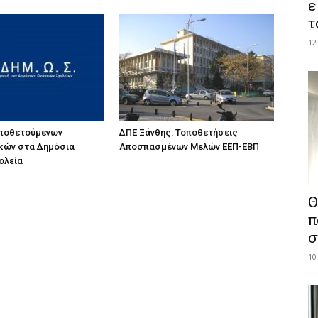
ε
τ
12
οποθετούμενων
ΔΠΕ Ξάνθης: Τοποθετήσεις
κών στα Δημόσια
Αποσπασμένων Μελών ΕΕΠ-ΕΒΠ
ολεία
Θ
π
σ
10