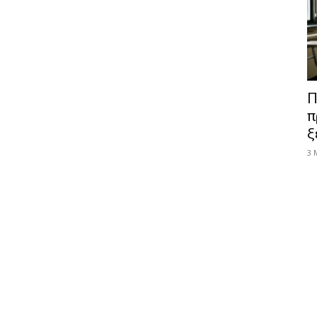
Π
π
ξ
3 