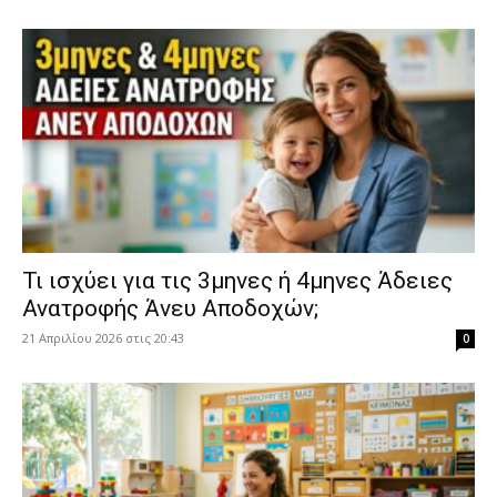
​Τι ισχύει για τις 3μηνες ή 4μηνες Άδειες
Ανατροφής Άνευ Αποδοχών;
21 Απριλίου 2026 στις 20:43
0