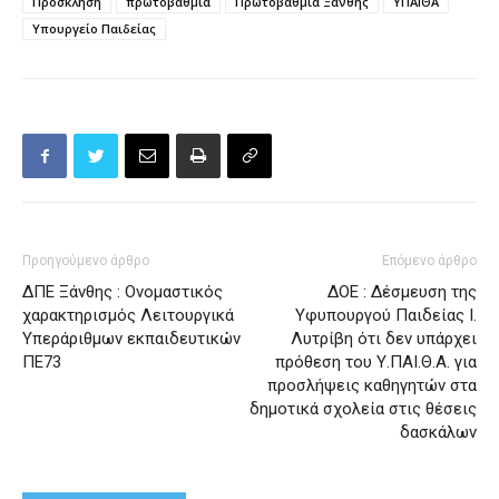
Πρόσκληση
πρωτοβάθμια
Πρωτοβάθμια Ξάνθης
ΥΠΑΙΘΑ
Υπουργείο Παιδείας
Προηγούμενο άρθρο
Επόμενο άρθρο
ΔΠΕ Ξάνθης : Ονομαστικός
ΔΟΕ : Δέσμευση της
χαρακτηρισμός Λειτουργικά
Υφυπουργού Παιδείας Ι.
Υπεράριθμων εκπαιδευτικών
Λυτρίβη ότι δεν υπάρχει
ΠΕ73
πρόθεση του Υ.ΠΑΙ.Θ.Α. για
προσλήψεις καθηγητών στα
δημοτικά σχολεία στις θέσεις
δασκάλων