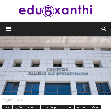
eduxanthi
Αρχική
Slider
Slider
Σχολική Εκπαίδευση
Πρωτοβάθμια Εκπαίδευση
Υπουργείο Παιδείας