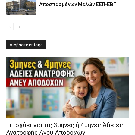
Αποσπασμένων Μελών ΕΕΠ-ΕΒΠ
Διαβάστε επίσης
​Τι ισχύει για τις 3μηνες ή 4μηνες Άδειες
Ανατροφής Άνευ Αποδοχών;