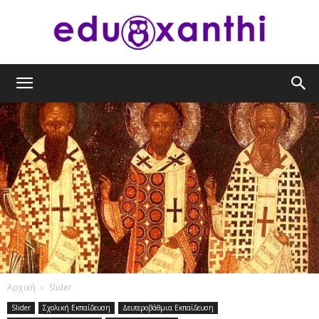
eduxanthi
Αρχική
Slider
Slider
Σχολική Εκπαίδευση
Δευτεροβάθμια Εκπαίδευση