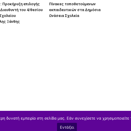
: Προκήρυξη επιλογής
Πίνακες τοποθετούμενων
Διευθυντή του 4/θεσίου
εκπαιδευτικών στα Δημόσια
Σχολείου
Ωνάσεια Σχολεία
λης Ξάνθης
η δυνατή εμπειρία στη σελίδα μας. Εάν συνεχίσετε να χρησιμοποιείτε 
Εντάξει
ΥΠΑΙΘΑ
Υπηρεσιακά
Α/θμια