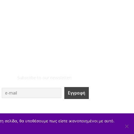
Subscribe to our newsletter!
τη σελίδα, θα υποθέσουμε πως είστε ικανοποιημένοι με αυτό.
Β/θμια
Γ/θμια
Θέσεις Εργασίας
Αθλητισμός