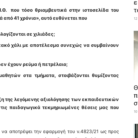
ε
τ
.Θ. που τόσο θριαμβευτικά στην ιστοσελίδα του
 από 41 χρόνια», αυτό ευθύνεται που
12
λογίζονται σε χιλιάδες;
 κακό χάλι με αποτέλεσμα συνεχώς να συμβαίνουν
δεν έχουν ρεύμα ή πετρέλαιο;
μαθητών στα τμήματα, στοιβάζονται θυμίζοντας
Θ
π
ναρξη της λεγόμενης αξιολόγησης των εκπαιδευτικών
σ
στις παιδαγωγικά τεκμηριωμένες θέσεις μας που
10
η να αποτρέψει την εφαρμογή του ν.4823/21 ως προς