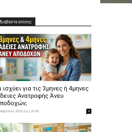
Διαβάστε επίσης
Τι ισχύει για τις 3μηνες ή 4μηνες
δειες Ανατροφής Άνευ
ποδοχών;
 Απριλίου 2026 στις 20:43
0