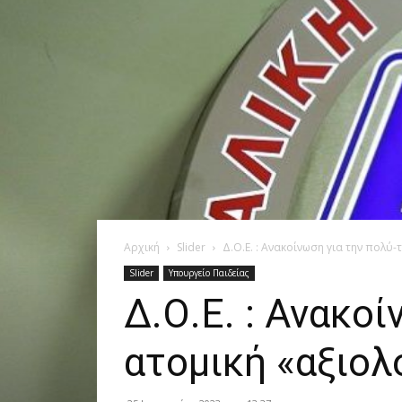
Αρχική
Slider
Δ.Ο.Ε. : Ανακοίνωση για την πολύ
Slider
Υπουργείο Παιδείας
Δ.Ο.Ε. : Ανακο
ατομική «αξιο