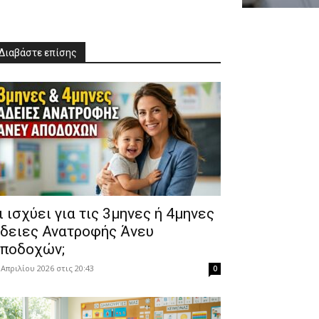
Διαβάστε επίσης
Τι ισχύει για τις 3μηνες ή 4μηνες
δειες Ανατροφής Άνευ
ποδοχών;
 Απριλίου 2026 στις 20:43
0