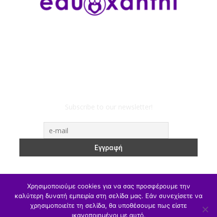
Subscribe to our newsletter!
Χρησιμοποιούμε cookies για να σας προσφέρουμε την
καλύτερη δυνατή εμπειρία στη σελίδα μας. Εάν συνεχίσετε να
χρησιμοποιείτε τη σελίδα, θα υποθέσουμε πως είστε
ΥΠΑΙΘΑ
Υπηρεσιακά
Α/θμια
Β/θμια
Γ/θμια
ικανοποιημένοι με αυτό.
Θέσεις Εργασίας
Αθλητισμός