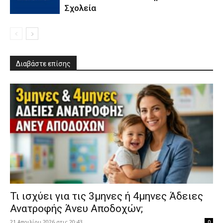
Σχολεία
Διαβάστε επίσης
​Τι ισχύει για τις 3μηνες ή 4μηνες Άδειες
Ανατροφής Άνευ Αποδοχών;
21 Απριλίου 2026 στις 20:43
0