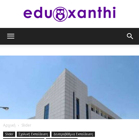
eduxanthi
Αρχική
Slider
Slider
Σχολική Εκπαίδευση
Δευτεροβάθμια Εκπαίδευση