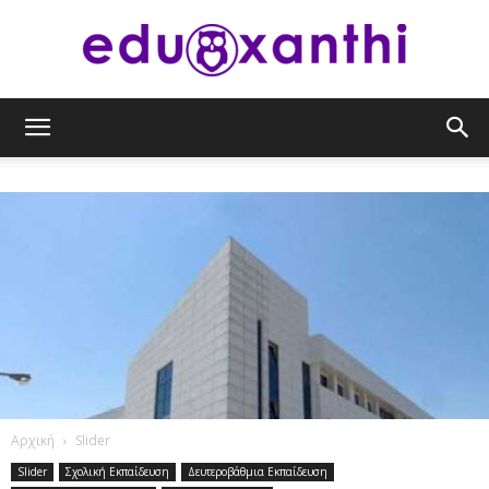
eduxanthi
Αρχική
Slider
Slider
Σχολική Εκπαίδευση
Δευτεροβάθμια Εκπαίδευση