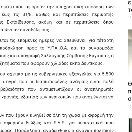
ε
ητήματα που αφορούν την υποχρεωτική απόδοση των
τ
έως τις 31/8, καθώς και περιπτώσεις περικοπής
12
ις Εκπαίδευσης, ακόμη και σε περιπτώσεις όπου
ικαιώνουν συναδέλφους.
θεται τις επόμενες ημέρες να απευθύνει, για τέταρτη
πρόσκληση προς το Υ.ΠΑΙ.Θ.Α. και τα συναρμόδια
υσης και υπογραφή Συλλογικής Σύμβασης Εργασίας, η
 ζητήματα που αφορούν χιλιάδες εκπαιδευτικούς.
υ σχετικά με τις κυβερνητικές εξαγγελίες για 5.500
η στιγμή που οι διαπιστωμένες ανάγκες είναι πολύ
Θ
αβεβαιότητα που αντιμετωπίζουν οι αναπληρωτές
π
ς χρονιάς, εξαιτίας των περικοπών που αναμένεται να
σ
10
ών που έχουν κινηθεί σε όλη τη χώρα με αφορμή την
 αφορούν διώξεις και Ε.Δ.Ε. για περιστατικά που
Χώρας. Παράλληλα, αναδείχθηκε η ανάγκη πολιτικής