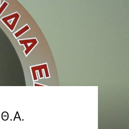
.Θ.Α.