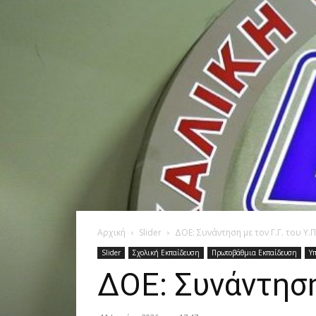
Αρχική
Slider
ΔΟΕ: Συνάντηση με τον Γ.Γ. του Υ.Π
Slider
Σχολική Εκπαίδευση
Πρωτοβάθμια Εκπαίδευση
Υπ
ΔΟΕ: Συνάντηση 