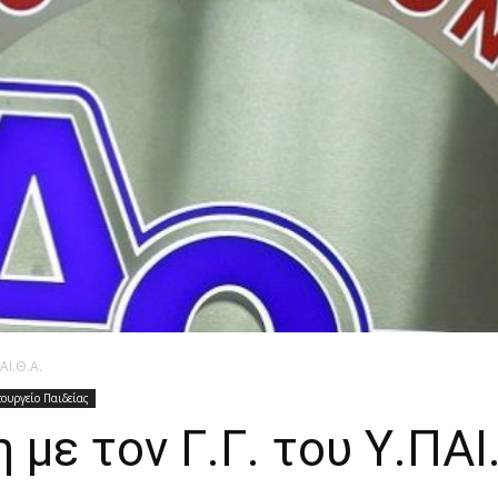
ΑΙ.Θ.Α.
ουργείο Παιδείας
με τον Γ.Γ. του Υ.ΠΑΙ