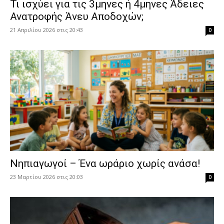
​Τι ισχύει για τις 3μηνες ή 4μηνες Άδειες
Ανατροφής Άνευ Αποδοχών;
21 Απριλίου 2026 στις 20:43
0
Νηπιαγωγοί – Ένα ωράριο χωρίς ανάσα!
23 Μαρτίου 2026 στις 20:03
0