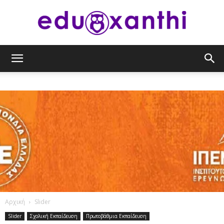
eduxanthi
Αρχική
Slider
Slider
Σχολική Εκπαίδευση
Πρωτοβάθμια Εκπαίδευση