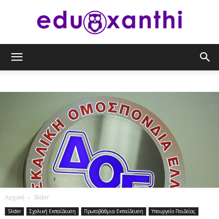
eduxanthi
Αρχική
Slider
Slider
Σχολική Εκπαίδευση
Πρωτοβάθμια Εκπαίδευση
Υπουργείο Παιδείας