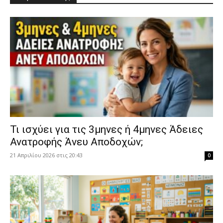
​Τι ισχύει για τις 3μηνες ή 4μηνες Άδειες
Ανατροφής Άνευ Αποδοχών;
21 Απριλίου 2026 στις 20:43
0