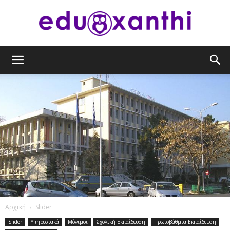
eduxanthi
Αρχική
Slider
Slider
Υπηρεσιακά
Μόνιμοι
Σχολική Εκπαίδευση
Πρωτοβάθμια Εκπαίδευση