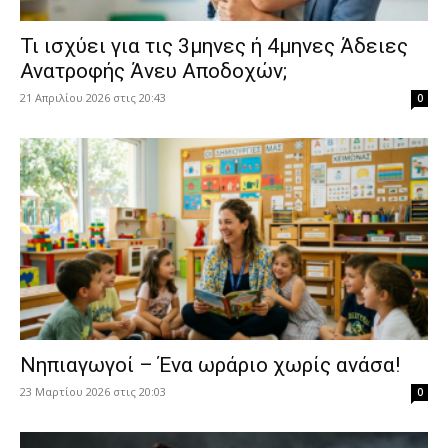
​Τι ισχύει για τις 3μηνες ή 4μηνες Άδειες
Ανατροφής Άνευ Αποδοχών;
21 Απριλίου 2026 στις 20:43
0
Νηπιαγωγοί – Ένα ωράριο χωρίς ανάσα!
23 Μαρτίου 2026 στις 20:03
0