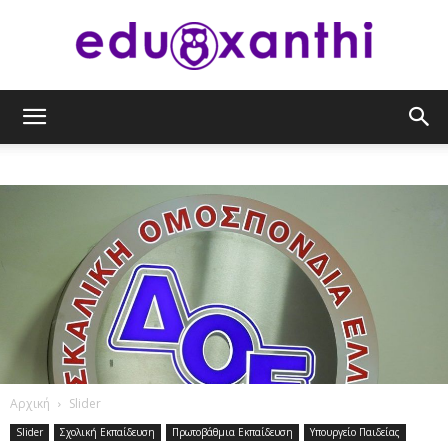
eduxanthi
Αρχική
Slider
Slider
Σχολική Εκπαίδευση
Πρωτοβάθμια Εκπαίδευση
Υπουργείο Παιδείας