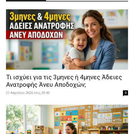
​Τι ισχύει για τις 3μηνες ή 4μηνες Άδειες
Ανατροφής Άνευ Αποδοχών;
21 Απριλίου 2026 στις 20:43
0