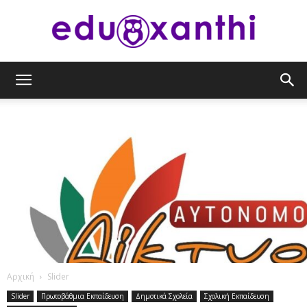
eduxanthi
Αρχική
Slider
Slider
Πρωτοβάθμια Εκπαίδευση
Δημοτικά Σχολεία
Σχολική Εκπαίδευση