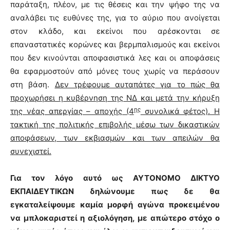
παράταξη, πλέον, με τις θέσεις και την ψήφο της να
αναλάβει τις ευθύνες της, για το αύριο που ανοίγεται
στον κλάδο, και εκείνοι που αρέσκονται σε
επαναστατικές κορώνες και βερμπαλισμούς και εκείνοι
που δεν κινούνται αποφασιστικά λες και οι αποφάσεις
θα εφαρμοστούν από μόνες τους χωρίς να περάσουν
στη βάση.
Δεν τρέφουμε αυταπάτες για το
πώς θα
προχωρήσει η κυβέρνηση της ΝΔ και μετά την κήρυξη
ης
της νέας απεργίας – αποχής (4
συνολικά φέτος). Η
τακτική της πολιτικής επιβολής μέσω των δικαστικών
αποφάσεων, των εκβιασμών και των απειλών θα
συνεχιστεί.
Για τον λόγο αυτό ως ΑΥΤΟΝΟΜΟ ΔΙΚΤΥΟ
ΕΚΠΑΙΔΕΥΤΙΚΩΝ δηλώνουμε πως δε θα
εγκαταλείψουμε καμία μορφή αγώνα προκειμένου
να μπλοκαριστεί η αξιολόγηση, με απώτερο στόχο ο