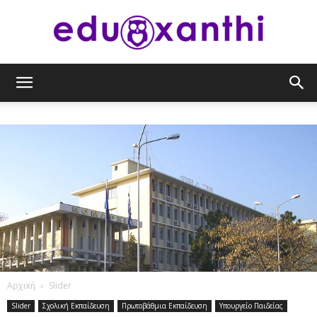
eduxanthi
Αρχική
Slider
Slider
Σχολική Εκπαίδευση
Πρωτοβάθμια Εκπαίδευση
Υπουργείο Παιδείας