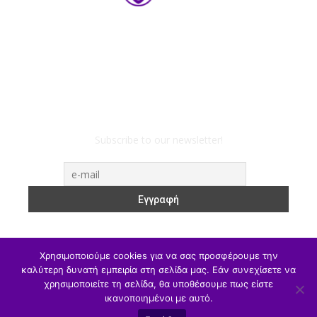
Subscribe to our newsletter!
Χρησιμοποιούμε cookies για να σας προσφέρουμε την
καλύτερη δυνατή εμπειρία στη σελίδα μας. Εάν συνεχίσετε να
χρησιμοποιείτε τη σελίδα, θα υποθέσουμε πως είστε
ΥΠΑΙΘΑ
Υπηρεσιακά
Α/θμια
Β/θμια
Γ/θμια
ικανοποιημένοι με αυτό.
Θέσεις Εργασίας
Αθλητισμός