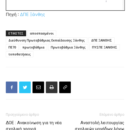
Πηγή :
ΔΠΕ Ξάνθης
ΕΤΙΚΕΤΕΣ
αποσπασμένοι
Διεύθυνση Πρωτοβάθμιας Εκπαίδευσης Ξάνθης
ΔΠΕ ΞΑΝΘΗΣ
ΠΕ70
πρωτοβάθμια
Πρωτοβάθμια Ξάνθης
ΠΥΣΠΕ ΞΑΝΘΗΣ
τοποθετήσεις
Προηγούμενο άρθρο
Επόμενο άρθρο
ΔΟΕ : Ανακοίνωση για τη νέα
Αναστολή λειτουργίας
σχολική χρονιά
σχολικών μονάδων λόγω