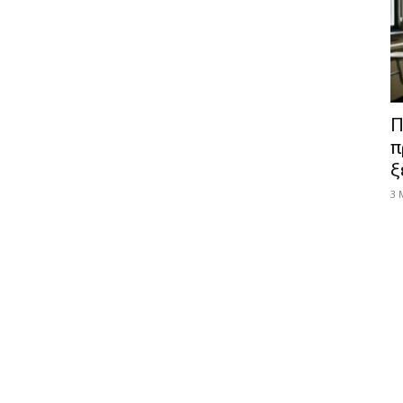
Π
π
ξ
3 