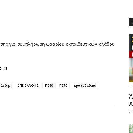
εσης για συμπλήρωση ωραρίου εκπαιδευτικών κλάδου
εια
Ξάνθης
ΔΠΕ ΞΑΝΘΗΣ
ΠΕ60
ΠΕ70
πρωτοβάθμια
​
Ά
Α
21