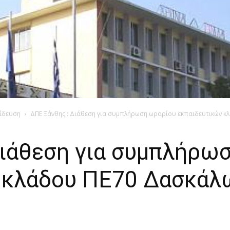
ίδευση
ΔΠΕ Ξάνθης : Διάθεση για συμπλήρωση ωραρίου εκπαιδευτικών κλ
Διάθεση για συμπλήρω
 κλάδου ΠΕ70 Δασκάλ