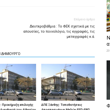
Επόμενο άρθρο
Δευτεροβάθμια : Το ΦΕΚ σχετικά με τις
απουσίες, το ποινολόγιο, τις εγγραφές, τις
μετεγγραφές κ.ά.
Ν
α
23
Ν ΔΗΜΙΟΥΡΓΟ
: Προκήρυξη επιλογής
ΔΠΕ Ξάνθης: Τοποθετήσεις
Φ
Διευθυντή του 4/θεσίου
Αποσπασμένων Μελών ΕΕΠ-ΕΒΠ