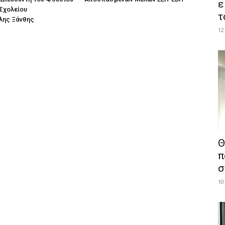
ε
Σχολείου
τ
λης Ξάνθης
12
Θ
π
σ
10