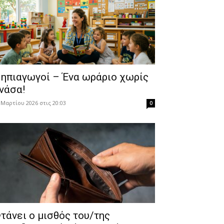
ηπιαγωγοί – Ένα ωράριο χωρίς
νάσα!
 Μαρτίου 2026 στις 20:03
0
τάνει ο μισθός του/της