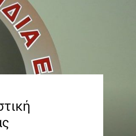
στική
ας