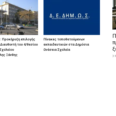
Π
: Προκήρυξη επιλογής
Πίνακες τοποθετούμενων
π
Διευθυντή του 4/θεσίου
εκπαιδευτικών στα Δημόσια
ξ
Σχολείου
Ωνάσεια Σχολεία
λης Ξάνθης
3 