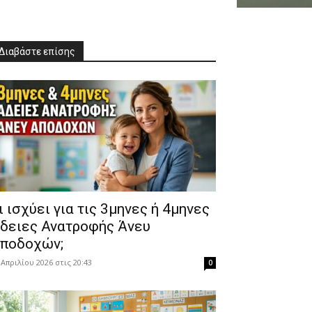
Διαβάστε επίσης
Τι ισχύει για τις 3μηνες ή 4μηνες
δειες Ανατροφής Άνευ
ποδοχών;
 Απριλίου 2026 στις 20:43
0