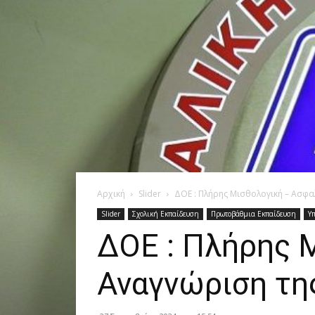
Αρχική
Slider
ΔΟΕ : Πλήρης Μισθολογική – Ασφα
Slider
Σχολική Εκπαίδευση
Πρωτοβάθμια Εκπαίδευση
Υπ
ΔΟΕ : Πλήρης 
Αναγνώριση τη