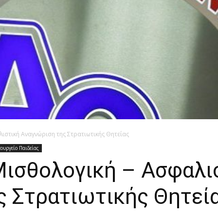
λιστική Αναγνώριση της Στρατιωτικής Θητείας
ουργείο Παιδείας
Μισθολογική – Ασφαλι
ς Στρατιωτικής Θητεί