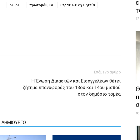
ε
ΟΕ
ΔΣ ΔΟΕ
πρωτοβάθμια
Στρατιωτική Θητεία
τ
12
Επόμενο άρθρο
Η Ένωση Δικαστών και Εισαγγελέων θέτει
ν
ζήτημα επαναφοράς του 13ου και 14ου μισθού
Θ
στον δημόσιο τομέα
π
σ
10
Ν ΔΗΜΙΟΥΡΓΟ