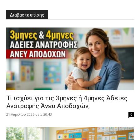
Διαβάστε επίσης
​Τι ισχύει για τις 3μηνες ή 4μηνες Άδειες
Ανατροφής Άνευ Αποδοχών;
21 Απριλίου 2026 στις 20:43
0