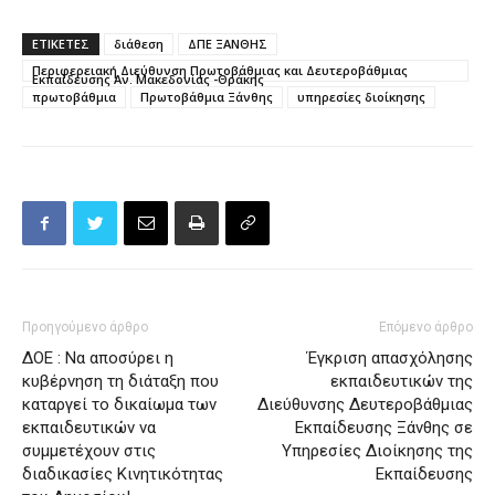
ΕΤΙΚΕΤΕΣ
διάθεση
ΔΠΕ ΞΑΝΘΗΣ
Περιφερειακή Διεύθυνση Πρωτοβάθμιας και Δευτεροβάθμιας
Εκπαίδευσης Αν. Μακεδονίας -Θράκης
πρωτοβάθμια
Πρωτοβάθμια Ξάνθης
υπηρεσίες διοίκησης
Προηγούμενο άρθρο
Επόμενο άρθρο
ΔΟΕ : Να αποσύρει η
Έγκριση απασχόλησης
κυβέρνηση τη διάταξη που
εκπαιδευτικών της
καταργεί το δικαίωμα των
Διεύθυνσης Δευτεροβάθμιας
εκπαιδευτικών να
Εκπαίδευσης Ξάνθης σε
συμμετέχουν στις
Υπηρεσίες Διοίκησης της
διαδικασίες Κινητικότητας
Εκπαίδευσης