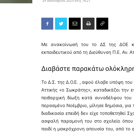
29 Ιανουαρίου 2025 στις 16:21
Με ανακοίνωσή του το ΔΣ της ΔΟΕ κα
εκπαιδευτικού από τη Διεύθυνση Π.Ε. Αν. Α
Διαβάστε παρακάτω ολόκληρη
Το Δ.Σ. της Δ.Ο.Ε. , αφού έλαβε υπόψη το
Αττικής «ο Σωκράτης», καταδικάζει την ε
πειθαρχική δίωξη κατά συναδέλφου του
περασμένο Νοέμβριο, μίλησε δημόσια, για
διαδικασία επειδή δεν είχε τοποθετηθεί Σ
ασφαλή παραμονή του στο σχολείο όπου φ
παιδί η μακρόχρονη απουσία του, από το 