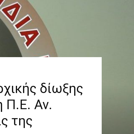
ρχικής δίωξης
 Π.Ε. Αν.
ς της