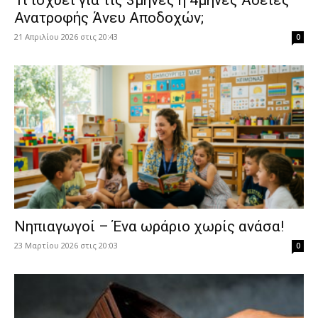
​Τι ισχύει για τις 3μηνες ή 4μηνες Άδειες
Ανατροφής Άνευ Αποδοχών;
21 Απριλίου 2026 στις 20:43
0
Νηπιαγωγοί – Ένα ωράριο χωρίς ανάσα!
23 Μαρτίου 2026 στις 20:03
0