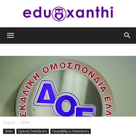
eduxanthi
Αρχική
Slider
Slider
Σχολική Εκπαίδευση
Πρωτοβάθμια Εκπαίδευση