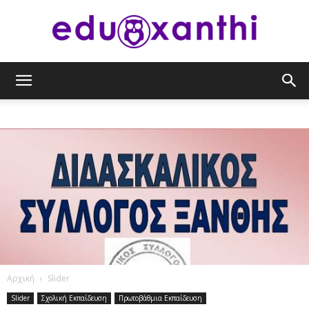
eduxanthi
Αρχική
Slider
Slider
Σχολική Εκπαίδευση
Πρωτοβάθμια Εκπαίδευση