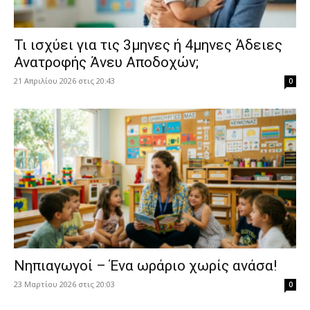
​Τι ισχύει για τις 3μηνες ή 4μηνες Άδειες
Ανατροφής Άνευ Αποδοχών;
21 Απριλίου 2026 στις 20:43
0
Νηπιαγωγοί – Ένα ωράριο χωρίς ανάσα!
23 Μαρτίου 2026 στις 20:03
0