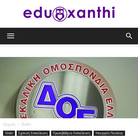
eduxanthi
Αρχική
Slider
Slider
Σχολική Εκπαίδευση
Πρωτοβάθμια Εκπαίδευση
Υπουργείο Παιδείας