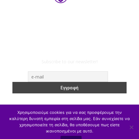
Subscribe to our newsletter!
Χρησιμοποιούμε cookies για να σας προσφέρουμε την
καλύτερη δυνατή εμπειρία στη σελίδα μας. Εάν συνεχίσετε να
χρησιμοποιείτε τη σελίδα, θα υποθέσουμε πως είστε
ΥΠΑΙΘΑ
Υπηρεσιακά
Α/θμια
Β/θμια
Γ/θμια
ικανοποιημένοι με αυτό.
Θέσεις Εργασίας
Αθλητισμός