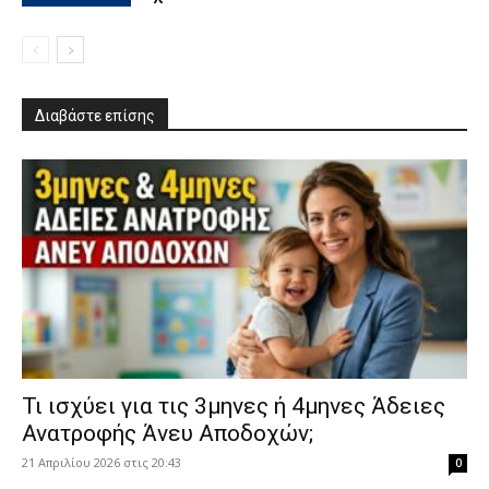
Διαβάστε επίσης
​Τι ισχύει για τις 3μηνες ή 4μηνες Άδειες
Ανατροφής Άνευ Αποδοχών;
21 Απριλίου 2026 στις 20:43
0