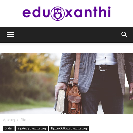
eduxanthi
Αρχική
Slider
Slider
Σχολική Εκπαίδευση
Πρωτοβάθμια Εκπαίδευση