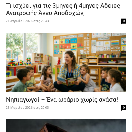
​Τι ισχύει για τις 3μηνες ή 4μηνες Άδειες
Ανατροφής Άνευ Αποδοχών;
21 Απριλίου 2026 στις 20:43
0
Νηπιαγωγοί – Ένα ωράριο χωρίς ανάσα!
23 Μαρτίου 2026 στις 20:03
0