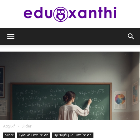
eduxanthi
Αρχική
Slider
Slider
Σχολική Εκπαίδευση
Πρωτοβάθμια Εκπαίδευση