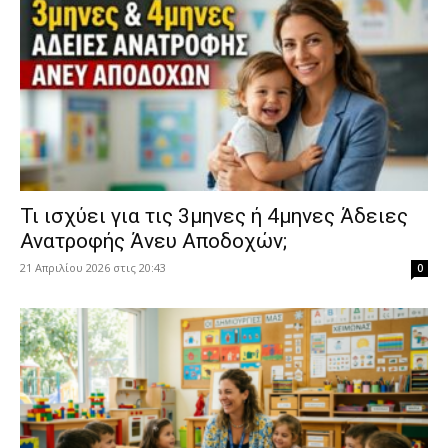
​Τι ισχύει για τις 3μηνες ή 4μηνες Άδειες
Ανατροφής Άνευ Αποδοχών;
21 Απριλίου 2026 στις 20:43
0