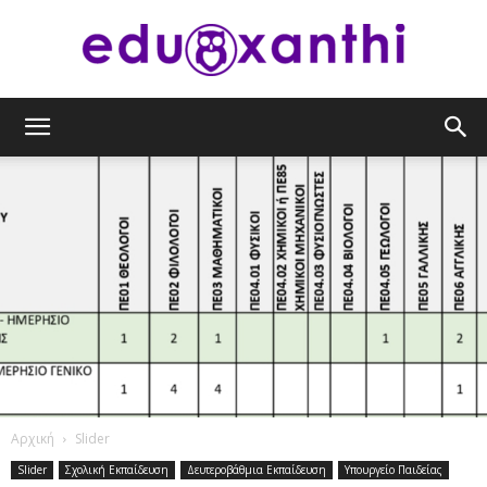
eduxanthi
Αρχική
Slider
Slider
Σχολική Εκπαίδευση
Δευτεροβάθμια Εκπαίδευση
Υπουργείο Παιδείας