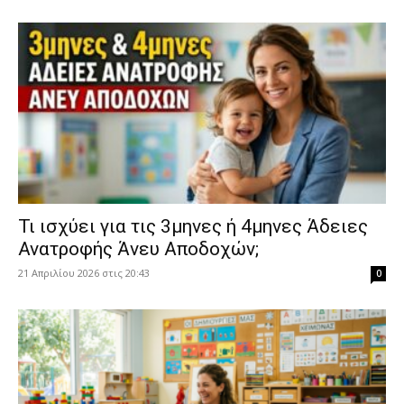
​Τι ισχύει για τις 3μηνες ή 4μηνες Άδειες
Ανατροφής Άνευ Αποδοχών;
21 Απριλίου 2026 στις 20:43
0