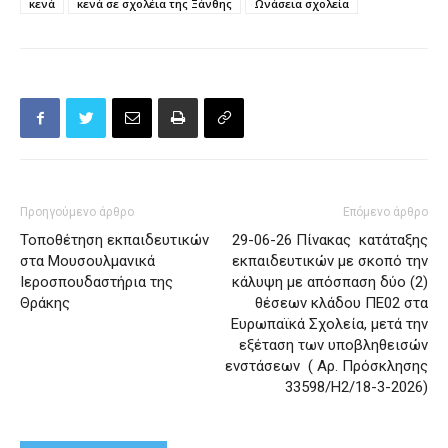
κενά
κενά σε σχολέια της Ξάνθης
Ωνάσεια σχολεία
Προηγούμενο άρθρο
Επόμενο άρθρο
Τοποθέτηση εκπαιδευτικών
29-06-26 Πίνακας κατάταξης
στα Μουσουλμανικά
εκπαιδευτικών με σκοπό την
Ιεροσπουδαστήρια της
κάλυψη με απόσπαση δύο (2)
Θράκης
θέσεων κλάδου ΠΕ02 στα
Ευρωπαϊκά Σχολεία, μετά την
εξέταση των υποβληθεισών
ενστάσεων ( Αρ. Πρόσκλησης
33598/Η2/18-3-2026)