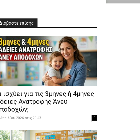
Διαβάστε επίσης
Τι ισχύει για τις 3μηνες ή 4μηνες
δειες Ανατροφής Άνευ
ποδοχών;
 Απριλίου 2026 στις 20:43
0