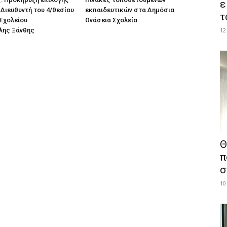
ε
Διευθυντή του 4/θεσίου
εκπαιδευτικών στα Δημόσια
τ
Σχολείου
Ωνάσεια Σχολεία
λης Ξάνθης
12
Θ
π
σ
10