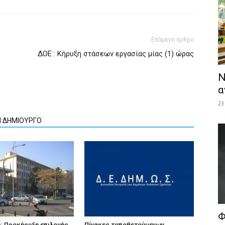
Επόμενο άρθρο
ΔΟΕ : Κήρυξη στάσεων εργασίας μίας (1) ώρας
Ν
α
23
Ν ΔΗΜΙΟΥΡΓΟ
Φ
: Προκήρυξη επιλογής
Πίνακες τοποθετούμενων