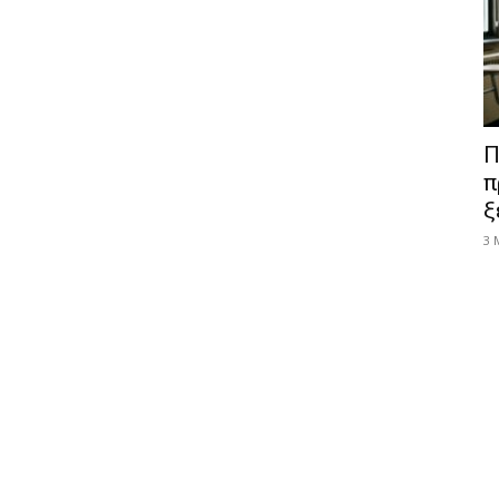
Π
π
ξ
3 