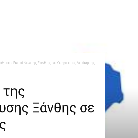
άθμιας Εκπαίδευσης Ξάνθης σε Υπηρεσίες Διοίκησης
 της
υσης Ξάνθης σε
ς