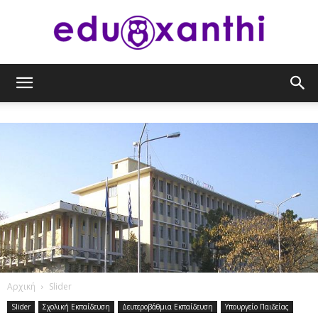
eduxanthi
Αρχική
Slider
Slider
Σχολική Εκπαίδευση
Δευτεροβάθμια Εκπαίδευση
Υπουργείο Παιδείας