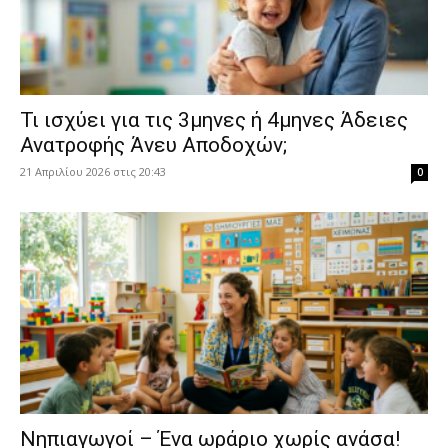
​Τι ισχύει για τις 3μηνες ή 4μηνες Άδειες
Ανατροφής Άνευ Αποδοχών;
21 Απριλίου 2026 στις 20:43
0
Νηπιαγωγοί – Ένα ωράριο χωρίς ανάσα!