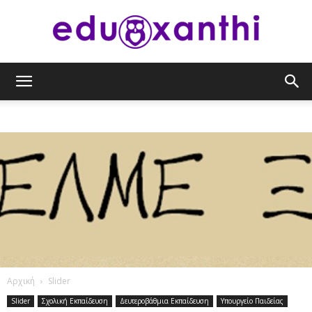
eduxanthi
Αρχική
Slider
Slider
Σχολική Εκπαίδευση
Δευτεροβάθμια Εκπαίδευση
Υπουργείο Παιδείας