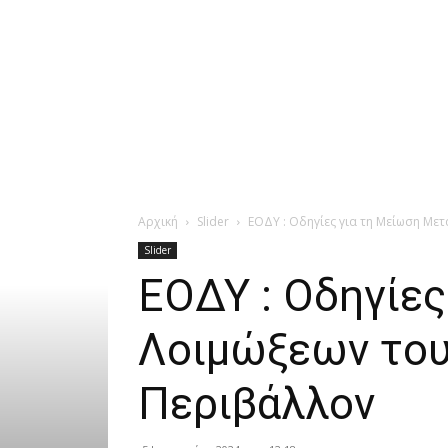
Αρχική
Slider
ΕΟΔΥ : Οδηγίες για τη Μείωση Με
Slider
ΕΟΔΥ : Οδηγίε
Λοιμώξεων του
Περιβάλλον