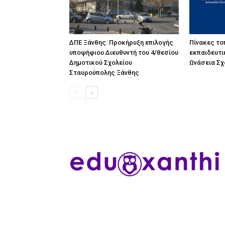
ΔΠΕ Ξάνθης: Προκήρυξη επιλογής
Πίνακες τ
υποψήφιου Διευθυντή του 4/θεσίου
εκπαιδευτι
Δημοτικού Σχολείου
Ωνάσεια Σχ
Σταυρούπολης Ξάνθης