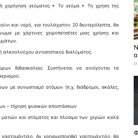
α ή χορήγηση γεύματος ▪ Το γεύμα ▪ Τη χρήση της
ύνι και νερό, για τουλάχιστον 20 δευτερόλεπτα, θα
γνωμα με χάρτινες χειροπετσέτες μιας χρήσης και
μμάτων.
Ν
ή αλκοολούχου αντισηπτικού διαλύματος.
α
23
ρων διδασκαλίας. Συστήνεται να ανοίγονται τα
αερισμού.
ν με συνωστισμό ατόμων (π.χ. διάδρομοι, σκάλες,
ων – τήρηση φυσικών αποστάσεων
 ματιών και στόματος και πλύσιμο των χεριών καλά
Φ
χαρτομάντιλο. Αν χρησιμοποιηθεί χαρτομάντιλο, θα