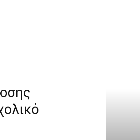
δοσης
χολικό