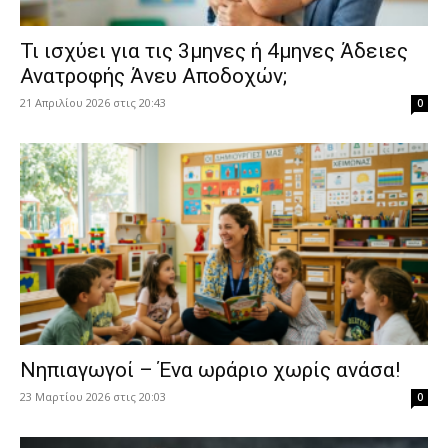
​Τι ισχύει για τις 3μηνες ή 4μηνες Άδειες
Ανατροφής Άνευ Αποδοχών;
21 Απριλίου 2026 στις 20:43
0
Νηπιαγωγοί – Ένα ωράριο χωρίς ανάσα!
23 Μαρτίου 2026 στις 20:03
0