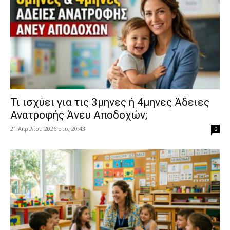
​Τι ισχύει για τις 3μηνες ή 4μηνες Άδειες
Ανατροφής Άνευ Αποδοχών;
21 Απριλίου 2026 στις 20:43
0