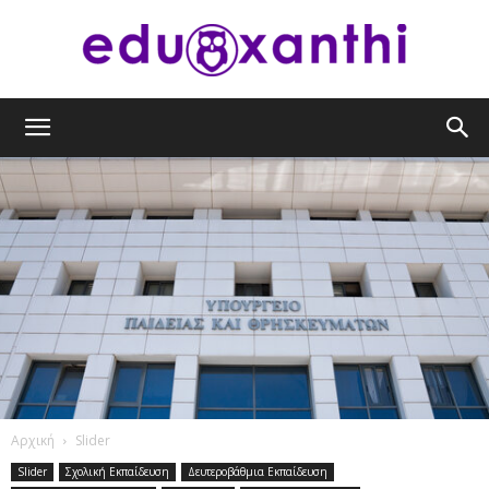
eduxanthi
Αρχική
Slider
Slider
Σχολική Εκπαίδευση
Δευτεροβάθμια Εκπαίδευση