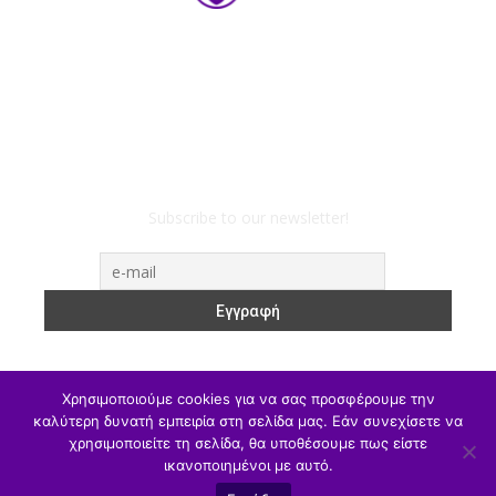
Subscribe to our newsletter!
Χρησιμοποιούμε cookies για να σας προσφέρουμε την
καλύτερη δυνατή εμπειρία στη σελίδα μας. Εάν συνεχίσετε να
χρησιμοποιείτε τη σελίδα, θα υποθέσουμε πως είστε
ΥΠΑΙΘΑ
Υπηρεσιακά
Α/θμια
Β/θμια
Γ/θμια
ικανοποιημένοι με αυτό.
Θέσεις Εργασίας
Αθλητισμός