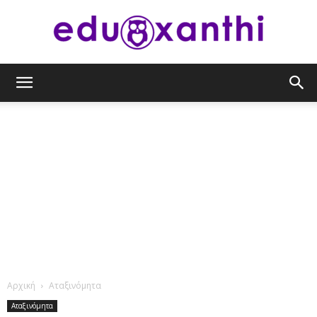
eduxanthi
Αρχική
Αταξινόμητα
Αταξινόμητα