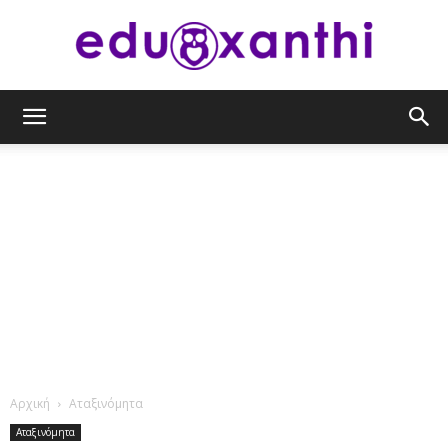
eduxanthi
Αρχική
Αταξινόμητα
Αταξινόμητα