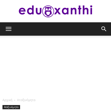
eduxanthi
Αρχική
Αταξινόμητα
Αταξινόμητα