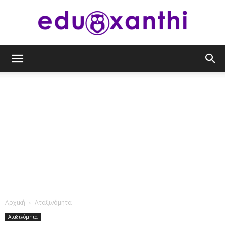
eduxanthi
Αρχική
Αταξινόμητα
Αταξινόμητα