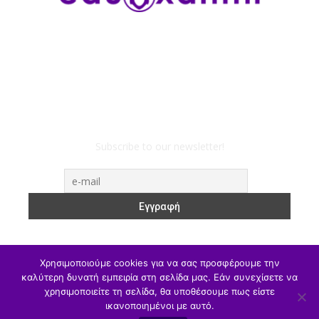
Subscribe to our newsletter!
Χρησιμοποιούμε cookies για να σας προσφέρουμε την
καλύτερη δυνατή εμπειρία στη σελίδα μας. Εάν συνεχίσετε να
χρησιμοποιείτε τη σελίδα, θα υποθέσουμε πως είστε
ΥΠΑΙΘΑ
Υπηρεσιακά
Α/θμια
Β/θμια
Γ/θμια
ικανοποιημένοι με αυτό.
Θέσεις Εργασίας
Αθλητισμός