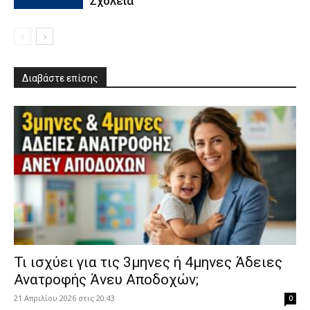
Σχολεία
Διαβάστε επίσης
​Τι ισχύει για τις 3μηνες ή 4μηνες Άδειες
Ανατροφής Άνευ Αποδοχών;
21 Απριλίου 2026 στις 20:43
0