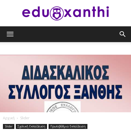
eduxanthi
Αρχική
Slider
Slider
Σχολική Εκπαίδευση
Πρωτοβάθμια Εκπαίδευση