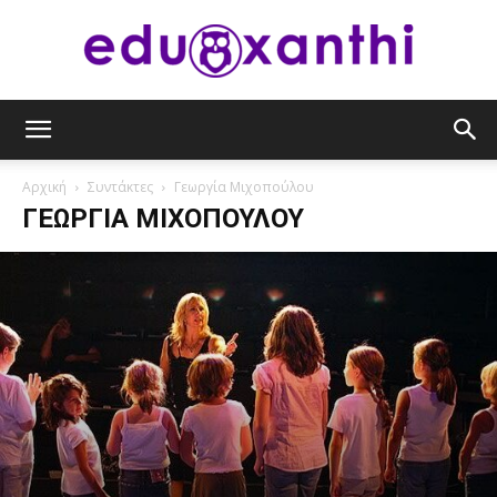
eduxanthi
Αρχική
Συντάκτες
Γεωργία Μιχοπούλου
ΓΕΩΡΓΊΑ ΜΙΧΟΠΟΎΛΟΥ