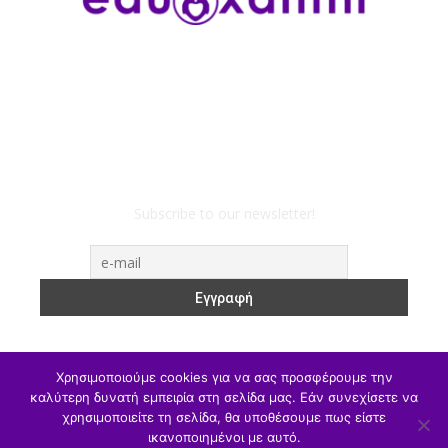
Subscribe to our newsletter!
Χρησιμοποιούμε cookies για να σας προσφέρουμε την
καλύτερη δυνατή εμπειρία στη σελίδα μας. Εάν συνεχίσετε να
χρησιμοποιείτε τη σελίδα, θα υποθέσουμε πως είστε
ΥΠΑΙΘΑ
Υπηρεσιακά
Α/θμια
Β/θμια
Γ/θμια
ικανοποιημένοι με αυτό.
Θέσεις Εργασίας
Αθλητισμός