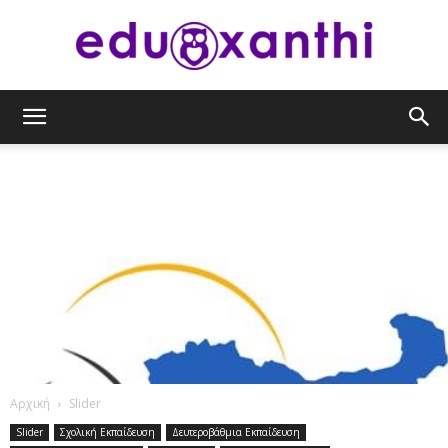
eduxanthi
Αρχική
Slider
Slider
Σχολική Εκπαίδευση
Δευτεροβάθμια Εκπαίδευση