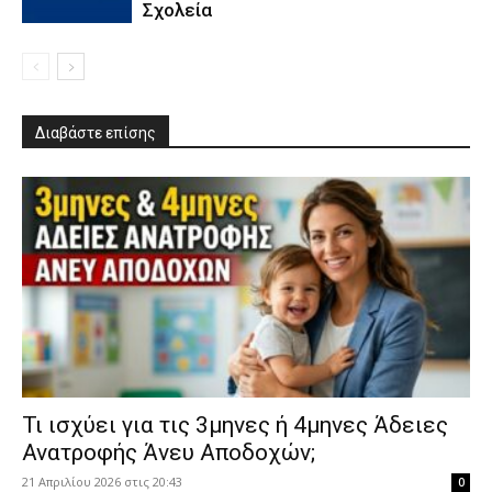
Σχολεία
Διαβάστε επίσης
​Τι ισχύει για τις 3μηνες ή 4μηνες Άδειες
Ανατροφής Άνευ Αποδοχών;
21 Απριλίου 2026 στις 20:43
0