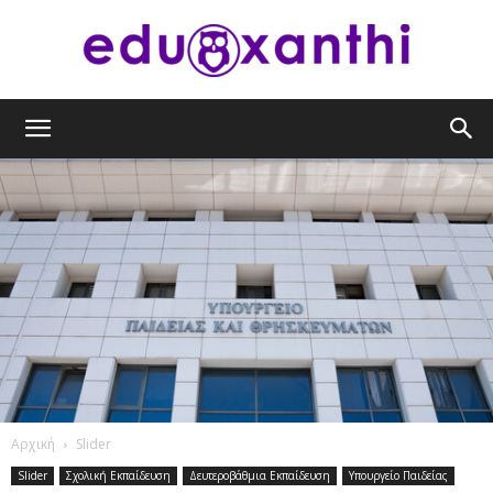
eduxanthi
Αρχική
Slider
Slider
Σχολική Εκπαίδευση
Δευτεροβάθμια Εκπαίδευση
Υπουργείο Παιδείας