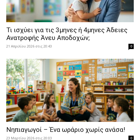
​Τι ισχύει για τις 3μηνες ή 4μηνες Άδειες
Ανατροφής Άνευ Αποδοχών;
21 Απριλίου 2026 στις 20:43
0
Νηπιαγωγοί – Ένα ωράριο χωρίς ανάσα!
23 Μαρτίου 2026 στις 20:03
0