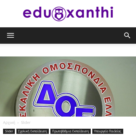
eduxanthi
Αρχική
Slider
Slider
Σχολική Εκπαίδευση
Πρωτοβάθμια Εκπαίδευση
Υπουργείο Παιδείας