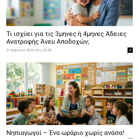
​Τι ισχύει για τις 3μηνες ή 4μηνες Άδειες
Ανατροφής Άνευ Αποδοχών;
21 Απριλίου 2026 στις 20:43
0
Νηπιαγωγοί – Ένα ωράριο χωρίς ανάσα!