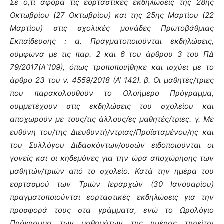
Σε ό,τι αφορά τις εορταστικές εκδηλώσεις της 28ης
Οκτωβρίου (27 Οκτωβρίου) και της 25ης Μαρτίου (22
Μαρτίου) στις σχολικές μονάδες Πρωτοβάθμιας
Εκπαίδευσης : α. Πραγματοποιούνται εκδηλώσεις,
σύμφωνα με τις παρ. 2 και 6 του άρθρου 3 του ΠΔ
79/2017(Α΄109), όπως τροποποιήθηκε και ισχύει με το
άρθρο 23 του ν. 4559/2018 (Α’ 142). β. Οι μαθητές/τριες
που παρακολουθούν το Ολοήμερο Πρόγραμμα,
συμμετέχουν στις εκδηλώσεις του σχολείου και
αποχωρούν με τους/τις άλλους/ες μαθητές/τριες. γ. Με
ευθύνη του/της Διευθυντή/ντριας/Προϊσταμένου/ης και
του Συλλόγου Διδασκόντων/ουσών ειδοποιούνται οι
γονείς και οι κηδεμόνες για την ώρα αποχώρησης των
μαθητών/τριών από το σχολείο. Κατά την ημέρα του
εορτασμού των Τριών Ιεραρχών (30 Ιανουαρίου)
πραγματοποιούνται εορταστικές εκδηλώσεις για την
προσφορά τους στα γράμματα, ενώ το Ωρολόγιο
Πρόγραμμα των μαθημάτων της ημέρας τηρείται