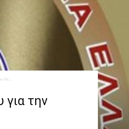
 Υπ....
 για την