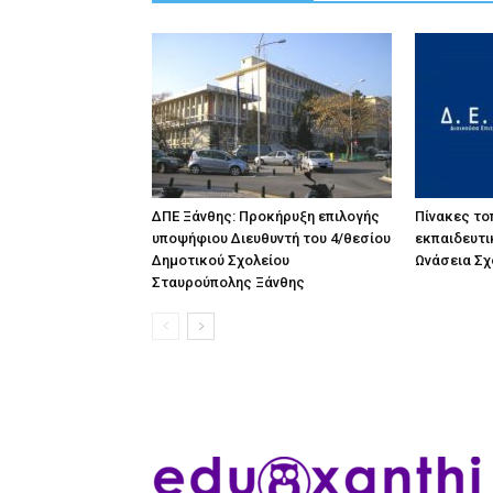
ΔΠΕ Ξάνθης: Προκήρυξη επιλογής
Πίνακες τ
υποψήφιου Διευθυντή του 4/θεσίου
εκπαιδευτι
Δημοτικού Σχολείου
Ωνάσεια Σχ
Σταυρούπολης Ξάνθης