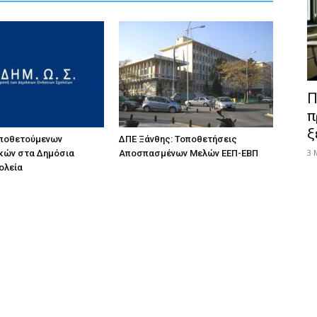
Π
π
ξ
οποθετούμενων
ΔΠΕ Ξάνθης: Τοποθετήσεις
3 
κών στα Δημόσια
Αποσπασμένων Μελών ΕΕΠ-ΕΒΠ
ολεία