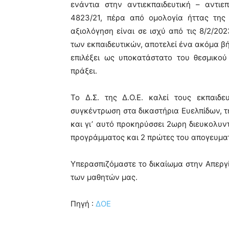
ενάντια στην αντιεκπαιδευτική – αντι
4823/21, πέρα από ομολογία ήττας της
αξιολόγηση είναι σε ισχύ από τις 8/2/20
των εκπαιδευτικών, αποτελεί ένα ακόμα β
επιλέξει ως υποκατάστατο του θεσμικού
πράξει.
Το Δ.Σ. της Δ.Ο.Ε. καλεί τους εκπαιδ
συγκέντρωση στα δικαστήρια Ευελπίδων, τη
και γι’ αυτό προκηρύσσει 2ωρη διευκολυν
προγράμματος και 2 πρώτες του απογευματ
Υπερασπιζόμαστε το δικαίωμα στην Απεργί
των μαθητών μας.
Πηγή :
ΔΟΕ