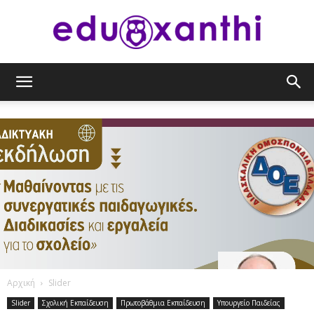
eduxanthi
Αρχική
Slider
Slider
Σχολική Εκπαίδευση
Πρωτοβάθμια Εκπαίδευση
Υπουργείο Παιδείας