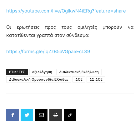
https://youtube.com/live/OglkwN4iERg?feature=share
Οι ερωτήσεις προς τους ομιλητές μπορούν να
κατατίθενται γραπτά στον σύνδεσμο:
https://forms.gle/iqZzB5aVGpa5EcL39
ΕΤΙΚΕΤΕΣ
αξιολόγηση
Διαδικτυακή Εκδήλωση
Διδασκαλική Ομοσπονδία Ελλάδας
ΔΟΕ
ΔΣ ΔΟΕ