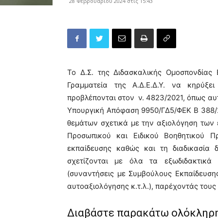
28 Φεβρουαρίου 2024 στις 15:43
Το Δ.Σ. της Διδασκαλικής Ομοσπονδίας
Γραμματεία της Α.Δ.Ε.Δ.Υ. να κηρύξε
προβλέπονται στον ν. 4823/2021, όπως α
Υπουργική Απόφαση 9950/ΓΔ5/ΦΕΚ Β 388/2
θεμάτων σχετικά με την αξιολόγηση των 
Προσωπικού και Ειδικού Βοηθητικού Π
εκπαίδευσης καθώς και τη διαδικασία 
σχετίζονται με όλα τα εξωδιδακτικά
(συναντήσεις με Συμβούλους Εκπαίδευση
αυτοαξιολόγησης κ.τ.λ.), παρέχοντάς του
Διαβάστε παρακάτω ολόκληρη