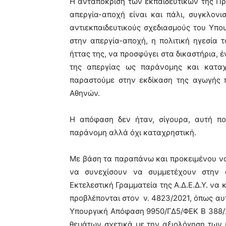
Η ανταπόκριση των εκπαιδευτικών της Πρ
απεργία-αποχή είναι και πάλι, συγκλονι
αντιεκπαιδευτικούς σχεδιασμούς του Υπο
στην απεργία-αποχή, η πολιτική ηγεσία 
ήττας της, να προσφύγει στα δικαστήρια, 
της απεργίας ως παράνομης και καταχρ
παραστούμε στην εκδίκαση της αγωγής 
Αθηνών.
Η απόφαση δεν ήταν, σίγουρα, αυτή πο
παράνομη αλλά όχι καταχρηστική.
Με βάση τα παραπάνω και προκειμένου να
να συνεχίσουν να συμμετέχουν στην α
Εκτελεστική Γραμματεία της Α.Δ.Ε.Δ.Υ. να
προβλέπονται στον ν. 4823/2021, όπως α
Υπουργική Απόφαση 9950/ΓΔ5/ΦΕΚ Β 388/2
θεμάτων σχετικά με την αξιολόγηση των 