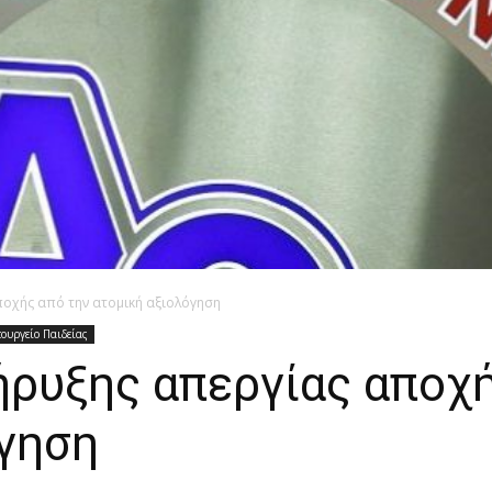
ποχής από την ατομική αξιολόγηση
ουργείο Παιδείας
ήρυξης απεργίας αποχ
όγηση