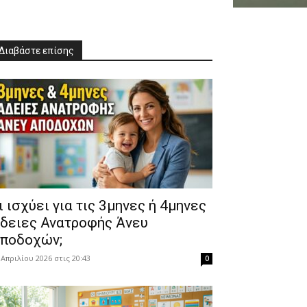
Διαβάστε επίσης
Τι ισχύει για τις 3μηνες ή 4μηνες
δειες Ανατροφής Άνευ
ποδοχών;
 Απριλίου 2026 στις 20:43
0