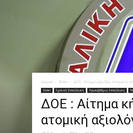
Αρχική
Slider
ΔΟΕ : Αίτημα κήρυξης απεργίας α
Slider
Σχολική Εκπαίδευση
Πρωτοβάθμια Εκπαίδευση
Υπ
ΔΟΕ : Αίτημα κ
ατομική αξιολ