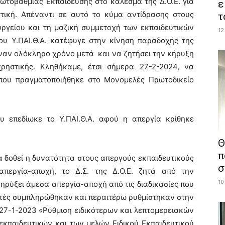
ωτοβάθμιας Εκπαίδευσης στο κάλεσμα της Δ.Ο.Ε. για
ε
στική. Απέναντι σε αυτό το κύμα αντίδρασης στους
τ
υργείου και τη μαζική συμμετοχή των εκπαιδευτικών
12
του Υ.ΠΑΙ.Θ.Α. κατέφυγε στην κίνηση παραδοχής της
έναν ολόκληρο χρόνο μετά και να ζητήσει την κήρυξη
ηστικής. Κληθήκαμε, έτσι σήμερα 27-2-2024, να
που πραγματοποιήθηκε στο Μονομελές Πρωτοδικείο
υ επεδίωκε το Υ.ΠΑΙ.Θ.Α. αφού η απεργία κρίθηκε
Θ
π
 δοθεί η δυνατότητα στους απεργούς εκπαιδευτικούς
σ
περγία-αποχή, το Δ.Σ. της Δ.Ο.Ε. ζητά από την
10
 κηρύξει άμεσα απεργία-αποχή από τις διαδικασίες που
υτές συμπληρώθηκαν και περαιτέρω ρυθμίστηκαν στην
7-1-2023 «Ρύθμιση ειδικότερων και λεπτομερειακών
εκπαιδευτικών και των μελών Ειδικού Εκπαιδευτικού